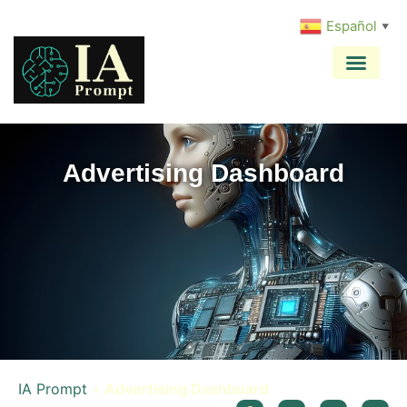
Español
▼
Advertising Dashboard
IA Prompt
»
Advertising Dashboard