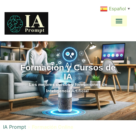
Español
▼
Formación y Cursos de
IA
Los mejores cursos y formaciones de
Inteligencia Artificial
IA Prompt
»
Formación Online