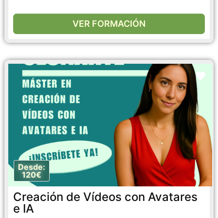
VER FORMACIÓN
Fa
Desde:
120€
Creación de Vídeos con Avatares
e IA