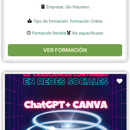
Empresa: Gio Palumbo
Tipo de formación:
Formación Online
Formación flexible
No especificado
VER FORMACIÓN
Fa